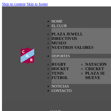
Skip to content
Skip to footer
HOME
EL CLUB
PLAZA JEWELL
DIRECTIVOS
MUSEO
NUESTROS VALORES
DEPORTES
RUGBY
NATACIÓN
HOCKEY
CRICKET
TENIS
PLAZA SE
FÚTBOL
MUEVE
NOTICIAS
CONTACTO