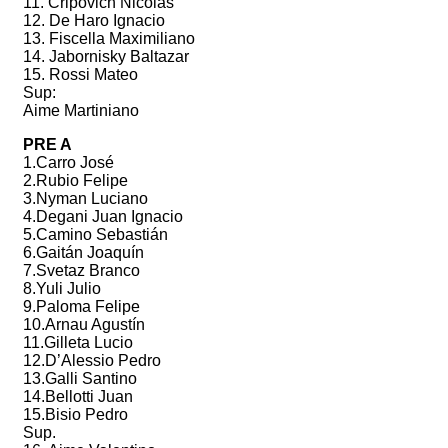
11. Cripovich Nicolás
12. De Haro Ignacio
13. Fiscella Maximiliano
14. Jabornisky Baltazar
15. Rossi Mateo
Sup:
Aime Martiniano
PRE A
1.Carro José
2.Rubio Felipe
3.Nyman Luciano
4.Degani Juan Ignacio
5.Camino Sebastián
6.Gaitán Joaquín
7.Svetaz Branco
8.Yuli Julio
9.Paloma Felipe
10.Arnau Agustín
11.Gilleta Lucio
12.D’Alessio Pedro
13.Galli Santino
14.Bellotti Juan
15.Bisio Pedro
Sup.