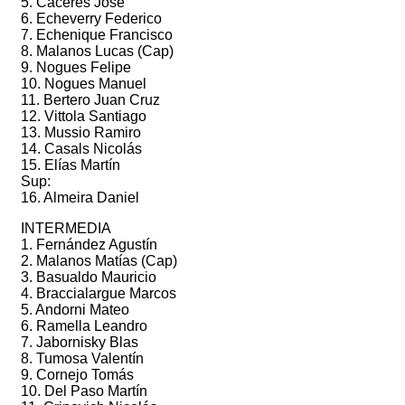
5. Cáceres José
6. Echeverry Federico
7. Echenique Francisco
8. Malanos Lucas (Cap)
9. Nogues Felipe
10. Nogues Manuel
11. Bertero Juan Cruz
12. Vittola Santiago
13. Mussio Ramiro
14. Casals Nicolás
15. Elías Martín
Sup:
16. Almeira Daniel
INTERMEDIA
1. Fernández Agustín
2. Malanos Matías (Cap)
3. Basualdo Mauricio
4. Braccialargue Marcos
5. Andorni Mateo
6. Ramella Leandro
7. Jabornisky Blas
8. Tumosa Valentín
9. Cornejo Tomás
10. Del Paso Martín