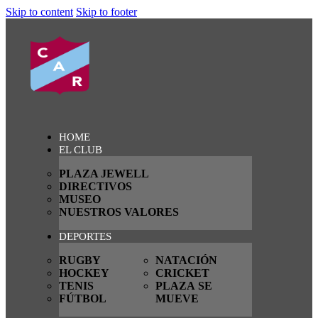
Skip to content
Skip to footer
HOME
EL CLUB
PLAZA JEWELL
DIRECTIVOS
MUSEO
NUESTROS VALORES
DEPORTES
RUGBY
NATACIÓN
HOCKEY
CRICKET
TENIS
PLAZA SE
FÚTBOL
MUEVE