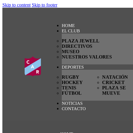
Skip to content
Skip to footer
HOME
EL CLUB
PLAZA JEWELL
DIRECTIVOS
MUSEO
NUESTROS VALORES
DEPORTES
RUGBY
NATACIÓN
HOCKEY
CRICKET
TENIS
PLAZA SE
FÚTBOL
MUEVE
NOTICIAS
CONTACTO