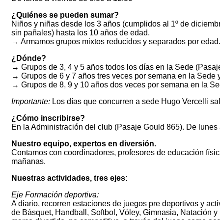
¿Quiénes se pueden sumar?
Niños y niñas desde los 3 años (cumplidos al 1º de diciemb
sin pañales) hasta los 10 años de edad.
→ Armamos grupos mixtos reducidos y separados por edad
¿Dónde?
→ Grupos de 3, 4 y 5 años todos los días en la Sede (Pasaj
→ Grupos de 6 y 7 años tres veces por semana en la Sede y
→ Grupos de 8, 9 y 10 años dos veces por semana en la Sed
Importante:
Los días que concurren a sede Hugo Vercelli sale
¿Cómo inscribirse?
En la Administración del club (Pasaje Gould 865). De lunes 
Nuestro equipo, expertos en diversión.
Contamos con coordinadores, profesores de educación física
mañanas.
Nuestras actividades, tres ejes:
Eje Formación deportiva:
A diario, recorren estaciones de juegos pre deportivos y act
de Básquet, Handball, Softbol, Vóley, Gimnasia, Natación y F