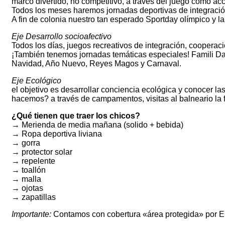
marco divertido, no competitivo, a través del juego como acc
Todos los meses haremos jornadas deportivas de integración 
A fin de colonia nuestro tan esperado Sportday olímpico y la
Eje Desarrollo socioafectivo
Todos los días, juegos recreativos de integración, cooperac
¡También tenemos jornadas temáticas especiales! Famili Day
Navidad, Año Nuevo, Reyes Magos y Carnaval.
Eje Ecológico
el objetivo es desarrollar conciencia ecológica y conocer 
hacemos? a través de campamentos, visitas al balneario la fl
¿Qué tienen que traer los chicos?
→ Merienda de media mañana (solido + bebida)
→ Ropa deportiva liviana
→ gorra
→ protector solar
→ repelente
→ toallón
→ malla
→ ojotas
→ zapatillas
Importante:
Contamos con cobertura «área protegida» por EC