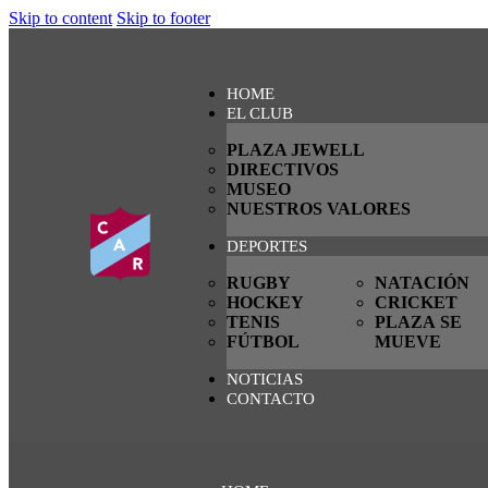
Skip to content
Skip to footer
HOME
EL CLUB
PLAZA JEWELL
DIRECTIVOS
MUSEO
NUESTROS VALORES
DEPORTES
RUGBY
NATACIÓN
HOCKEY
CRICKET
TENIS
PLAZA SE
FÚTBOL
MUEVE
NOTICIAS
CONTACTO