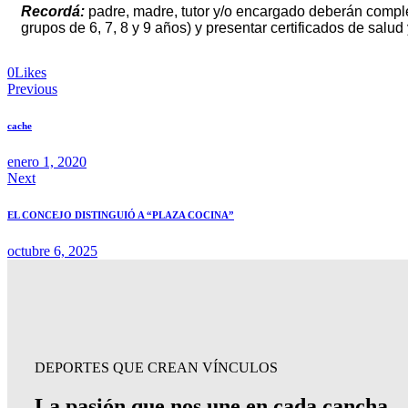
Recordá:
padre, madre, tutor y/o encargado deberán completar
grupos de 6, 7, 8 y 9 años) y presentar certificados de salud
0
Likes
Previous
cache
enero 1, 2020
Next
EL CONCEJO DISTINGUIÓ A “PLAZA COCINA”
octubre 6, 2025
DEPORTES QUE CREAN VÍNCULOS
La pasión que nos une en cada cancha